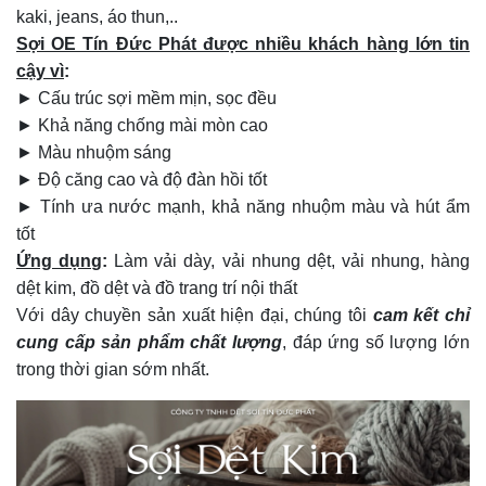
kaki, jeans, áo thun,..
Sợi OE Tín Đức Phát được nhiều khách hàng lớn tin
cậy vì
:
► Cấu trúc sợi mềm mịn, sọc đều
► Khả năng chống mài mòn cao
► Màu nhuộm sáng
► Độ căng cao và độ đàn hồi tốt
► Tính ưa nước mạnh, khả năng nhuộm màu và hút ẩm
tốt
Ứng dụng
:
Làm vải dày, vải nhung dệt, vải nhung, hàng
dệt kim, đồ dệt và đồ trang trí nội thất
Với dây chuyền sản xuất hiện đại, chúng tôi
cam kết chỉ
cung cấp sản phẩm chất lượng
, đáp ứng số lượng lớn
trong thời gian sớm nhất.