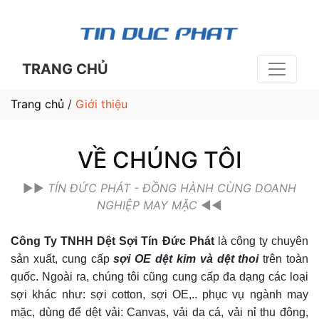
TRANG CHỦ
Trang chủ
/
Giới thiệu
VỀ CHÚNG TÔI
►►
TÍN ĐỨC PHÁT - ĐỒNG HÀNH CÙNG DOANH
NGHIỆP MAY MẶC
◄◄
Công Ty TNHH Dệt Sợi Tín Đức Phát
là công ty chuyên
sản xuất, cung cấp
sợi OE dệt kim và dệt thoi
trên toàn
quốc. Ngoài ra, chúng tôi cũng cung cấp đa dạng các loại
sợi khác như: sợi cotton, sợi OE,.. phục vụ ngành may
mặc, dùng để dệt vải: Canvas, vải da cá, vải nỉ thu đông,